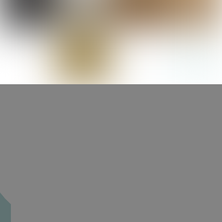
:
Création de jardin
Accès, cour & allée
Abri, pergola & carport
Ambiance végétale
Aménagement de jardin
Clôture, brise-vue & portail
Eau & lumière
Escalier, muret & retenue de terre
Pétanque
Toiture végétalisée
Potager, fruitiers & poulailler
Terrasse