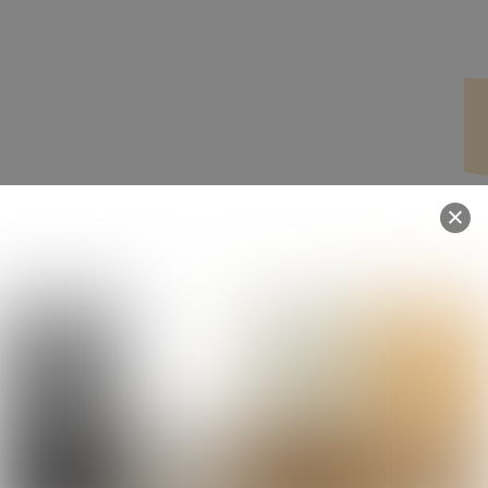
Ville
*
Lieu du projet
Projet :
Neuf
Rénovation
Vous pouvez joindre des photos ou des plans