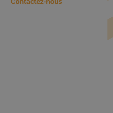
Contactez-nous
Nom - Prénom
*
Téléphone
*
Email
*
Adresse
*