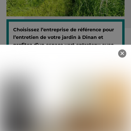
Choisissez l’entreprise de référence pour
l’entretien de votre jardin à Dinan et
profitez d’un espace vert entretenu avec
soin et respect de l’environnement.
Un service agréé « services à la
personne »
:
Bénéficiez d’un crédit d’impôt de 50 % sur
vos petits travaux de jardinage.