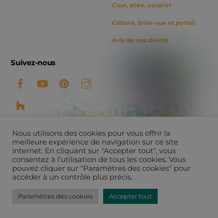
Cour, allée, escalier
Clôture, brise-vue et portail
Avis de nos clients
Suivez-nous
Nous utilisons des cookies pour vous offrir la
meilleure expérience de navigation sur ce site
internet. En cliquant sur "Accepter tout", vous
consentez à l'utilisation de tous les cookies. Vous
pouvez cliquer sur "Paramètres des cookies" pour
©
Ameline Arbora
2026
accéder à un contrôle plus précis.
Tous droits réservés -
Mentions légales et politique de
confidentialité
Paramètres des cookies
Accepter tout