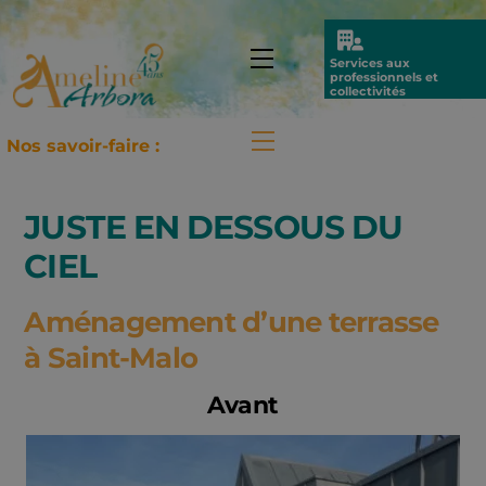
Skip
to
Icon
Menu
Services aux
content
label
professionnels et
collectivités
Menu
Nos savoir-faire :
JUSTE EN DESSOUS DU
CIEL
Aménagement d’une terrasse
à Saint-Malo
Avant