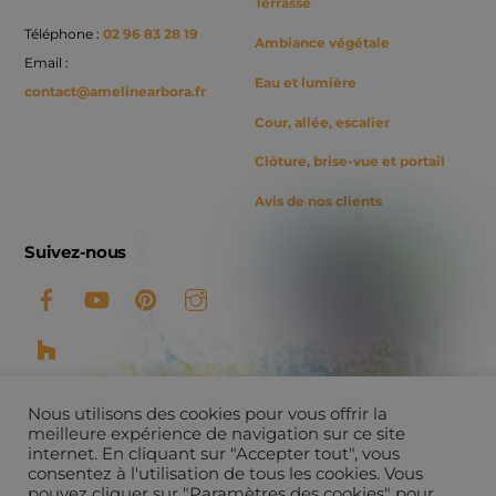
Terrasse
Téléphone :
02 96 83 28 19
Ambiance végétale
Email :
Eau et lumière
contact@amelinearbora.fr
Cour, allée, escalier
Clôture, brise-vue et portail
Avis de nos clients
Suivez-nous
Nous utilisons des cookies pour vous offrir la
meilleure expérience de navigation sur ce site
internet. En cliquant sur "Accepter tout", vous
consentez à l'utilisation de tous les cookies. Vous
©
Ameline Arbora
2026
pouvez cliquer sur "Paramètres des cookies" pour