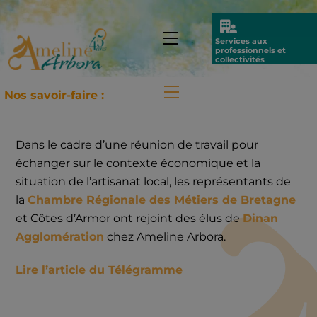
Skip
to
Icon
Menu
Services aux
content
label
professionnels et
collectivités
Menu
Nos savoir-faire :
Dans le cadre d’une réunion de travail pour
échanger sur le contexte économique et la
situation de l’artisanat local, les représentants de
la
Chambre Régionale des Métiers de Bretagne
et Côtes d’Armor ont rejoint des élus de
Dinan
Agglomération
chez Ameline Arbora.
Lire l’article du Télégramme