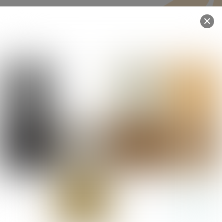
Ouest France – Des élèves paysagistes sur
le terrain
Ouest-France – Comment se porte
l’artisanat dans le territoire ?
Back
To
Top
ZA - 14 rue de la Rabine Verte -
Aménagement de jardin
22100 Saint Samson Sur Rance
Terrasse
Téléphone :
02 96 83 28 19
Ambiance végétale
Email :
Eau et lumière