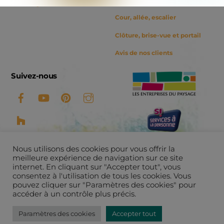
contact@amelinearbora.fr
Cour, allée, escalier
Clôture, brise-vue et portail
Avis de nos clients
Suivez-nous
Nous utilisons des cookies pour vous offrir la
meilleure expérience de navigation sur ce site
internet. En cliquant sur "Accepter tout", vous
consentez à l'utilisation de tous les cookies. Vous
pouvez cliquer sur "Paramètres des cookies" pour
©
Ameline Arbora
2026
accéder à un contrôle plus précis.
Tous droits réservés -
Mentions légales et politique de
confidentialité
Paramètres des cookies
Accepter tout