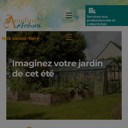
Skip
to
Icon
Menu
Services aux
content
label
professionnels et
collectivités
Menu
Nos savoir-faire :
Imaginez votre jardin
de cet été