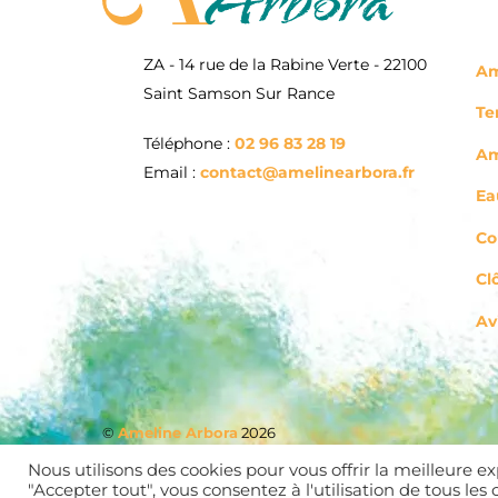
ZA - 14 rue de la Rabine Verte - 22100
Am
Saint Samson Sur Rance
Te
Téléphone :
02 96 83 28 19
Am
Email :
contact@amelinearbora.fr
Ea
Co
Cl
Av
©
Ameline Arbora
2026
Tous droits réservés -
Mentions légales et politique de
Nous utilisons des cookies pour vous offrir la meilleure ex
"Accepter tout", vous consentez à l'utilisation de tous le