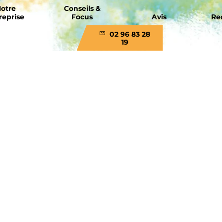
otre
Conseils &
reprise
Focus
Avis
Re
02 96 83 28
19
Aménagements extérieurs
Autour du jardin
En
Avant – Après