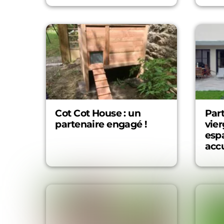
Cot Cot House : un
Part
partenaire engagé !
vier
esp
accu