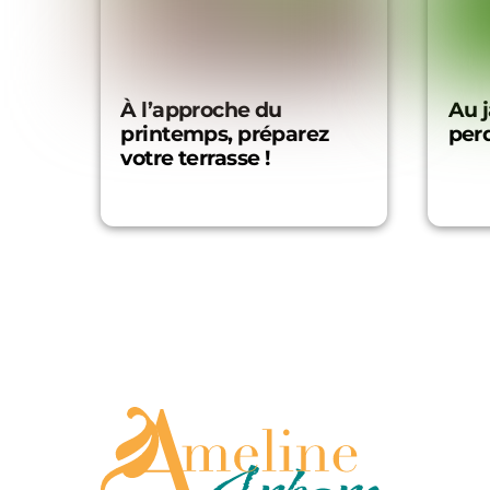
À l’approche du
Au j
printemps, préparez
perd
votre terrasse !