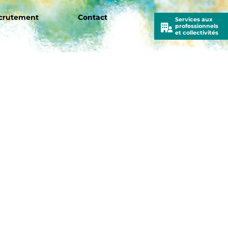
crutement
Contact
Services aux
professionnels
Icon
et collectivités
label
Démarche éco-
tretien et soins de jardin
responsable