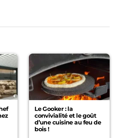
hef
Le Gooker : la
hez
convivialité et le goût
d’une cuisine au feu de
bois !